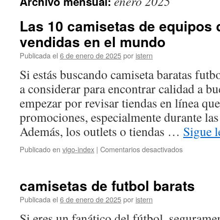
enero 2025
Archivo mensual:
contenido
Las 10 camisetas de equipos 
vendidas en el mundo
Publicada el
6 de enero de 2025
por
istern
Si estás buscando camiseta baratas futbo
a considerar para encontrar calidad a b
empezar por revisar tiendas en línea qu
promociones, especialmente durante las
Además, los outlets o tiendas …
Sigue 
en
Publicado en
vigo-index
|
Comentarios desactivados
Las
10
camisetas
camisetas de futbol barats
de
equipos
Publicada el
6 de enero de 2025
por
istern
de
Si eres un fanático del fútbol, seguramen
fútbol