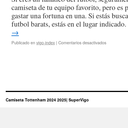
más
camiseta de tu equipo favorito, pero es 
vendidas
gastar una fortuna en una. Si estás bus
en
el
futbol barats, estás en el lugar indicad
mundo
→
en
Publicado en
vigo-index
|
Comentarios desactivados
camisetas
de
futbol
barats
Camiseta Tottenham 2024 2025| SuperVigo