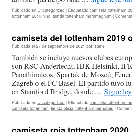
Publicado en
Uncategorized
|
Etiquetado
camiseta tottenham 2
tottenham 2019 niño
,
tienda tottenham maremagnum
|
Comentar
camiseta del tottenham 2019 of
Publicada el
27 de septiembre de 2021
por
istern
También se incluye nuevos clubes europ
son RSC Anderlecht, HJK Helsinki, IF
Panathinaicos, Spartak de Moscú, Fen
Zagreb o el FC Basel. El partido tuvo l
en Stamford Bridge, donde …
Sigue le
Publicado en
Uncategorized
|
Etiquetado
camiseta tottenham ne
camiseta tottenham
,
tienda oficial tottenham bernabeu
|
Comenta
camiseta roja tottenham 2020