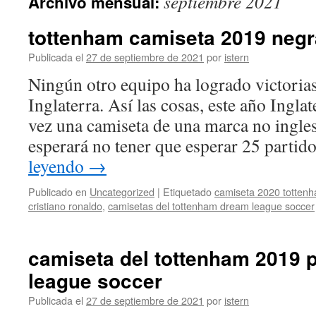
septiembre 2021
Archivo mensual:
contenido
tottenham camiseta 2019 negr
Publicada el
27 de septiembre de 2021
por
istern
Ningún otro equipo ha logrado victoria
Inglaterra. Así las cosas, este año Ingla
vez una camiseta de una marca no inglesa
esperará no tener que esperar 25 parti
leyendo
→
Publicado en
Uncategorized
|
Etiquetado
camiseta 2020 totten
cristiano ronaldo
,
camisetas del tottenham dream league soccer
camiseta del tottenham 2019 
league soccer
Publicada el
27 de septiembre de 2021
por
istern