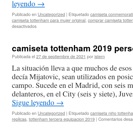
leyendo
→
Publicado en
Uncategorized
|
Etiquetado
camiseta conmemorati
camiseta tottenham para mujer original
,
comprar camiseta tott
en
desactivados
camiseta
roja
tottenham
camiseta tottenham 2019 pers
2011-
12
Publicada el
27 de septiembre de 2021
por
istern
La situación lleva a que muchos de esos
decía Mijatovic, sean utilizados en posic
campo. Sucede en el Madrid, con seis 
delanteros, en el City (seis y siete), Ju
Sigue leyendo
→
Publicado en
Uncategorized
|
Etiquetado
camiseta niño tottenh
replicas
,
tottenham tercera equipacion 2019
|
Comentarios desa