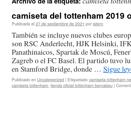
camiseta totten
Archivo de la etiqueta:
contenido
camiseta del tottenham 2019 of
Publicada el
27 de septiembre de 2021
por
istern
También se incluye nuevos clubes europ
son RSC Anderlecht, HJK Helsinki, IF
Panathinaicos, Spartak de Moscú, Fen
Zagreb o el FC Basel. El partido tuvo l
en Stamford Bridge, donde …
Sigue le
Publicado en
Uncategorized
|
Etiquetado
camiseta tottenham ne
camiseta tottenham
,
tienda oficial tottenham bernabeu
|
Comenta