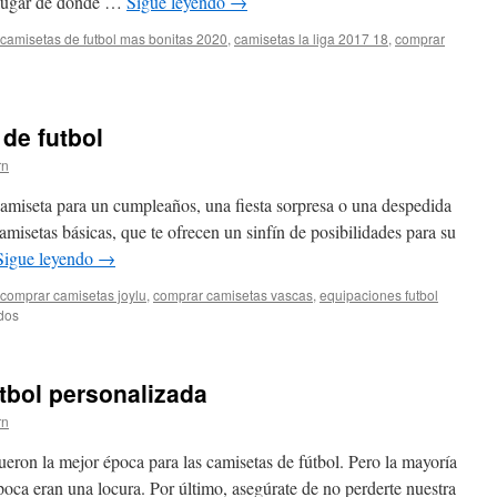
l lugar de donde …
Sigue leyendo
→
camisetas de futbol mas bonitas 2020
,
camisetas la liga 2017 18
,
comprar
isetas
ol
 de futbol
ecano
rn
camiseta para un cumpleaños, una fiesta sorpresa o una despedida
camisetas básicas, que te ofrecen un sinfín de posibilidades para su
Sigue leyendo
→
comprar camisetas joylu
,
comprar camisetas vascas
,
equipaciones futbol
en
dos
material
de
camisetas
utbol personalizada
de
futbol
rn
eron la mejor época para las camisetas de fútbol. Pero la mayoría
poca eran una locura. Por último, asegúrate de no perderte nuestra