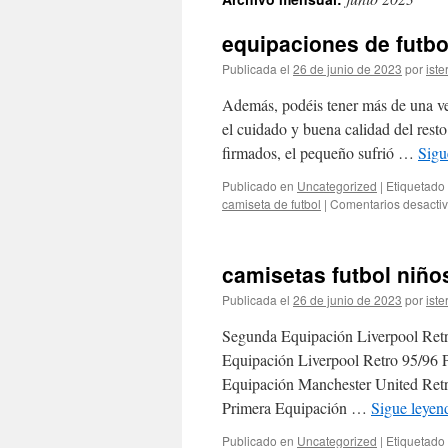
contenido
equipaciones de futbol
Publicada el
26 de junio de 2023
por
iste
Además, podéis tener más de una ver
el cuidado y buena calidad del resto
firmados, el pequeño sufrió …
Sigu
Publicado en
Uncategorized
|
Etiquetado
camiseta de futbol
|
Comentarios desacti
camisetas futbol niño
Publicada el
26 de junio de 2023
por
iste
Segunda Equipación Liverpool Retr
Equipación Liverpool Retro 95/96 P
Equipación Manchester United Retr
Primera Equipación …
Sigue leye
Publicado en
Uncategorized
|
Etiquetado