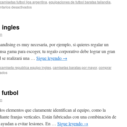
camisetas futbol liga argentina
,
equipaciones de futbol baratas tailandia
,
en
tarios desactivados
camisetas
futbol
niños
 ingles
replicas
rn
handising es muy necesaria, por ejemplo, si quieres regalar un
ensa gama para escoger, tu regalo corporativo debe lograr un gran
d se realizará una …
Sigue leyendo
→
camiseta republica equipo ingles
,
camisetas baratas por mayor
,
comprar
en
vados
camisetas
futbol
corte
 futbol
ingles
rn
y los elementos que claramente identifican al equipo, como la
ante franjas verticales. Están fabricadas con una combinación de
ue ayudan a evitar lesiones. En …
Sigue leyendo
→