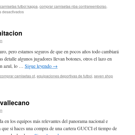
camisetas futbol kappa
,
comprar camisetas nba contrareembolso
,
en
s desactivados
camisetas
celestes
de
mitacion
futbol
rn
uro, pero estamos seguros de que en pocos años todo cambiará
 detalle algunos jugadores llevan botones, otros el lazo en
en azul, lo …
Sigue leyendo
→
comprar camisetas ot
,
equipaciones deportivas de futbol
,
seven shop
setas
l
 vallecano
acion
rn
da en los equipos más relevantes del panorama nacional e
ta que si haces una compra de una cartera GUCCI el tiempo de