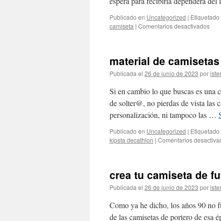
espera para recibirla dependerá de
Publicado en
Uncategorized
|
Etiquetado
en
camiseta
|
Comentarios desactivados
cam
futb
rayo
material de camisetas
vall
Publicada el
26 de junio de 2023
por
iste
Si en cambio lo que buscas es una 
de solter@, no pierdas de vista las 
personalización, ni tampoco las …
Publicado en
Uncategorized
|
Etiquetado
kipsta decathlon
|
Comentarios desactiva
crea tu camiseta de f
Publicada el
26 de junio de 2023
por
iste
Como ya he dicho, los años 90 no fu
de las camisetas de portero de esa é