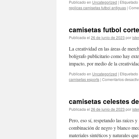
Publicado en
Uncategorized
|
Etiquetado
replicas camisetas futbol antiguas
|
Comen
camisetas futbol corte
Publicada el
26 de junio de 2023
por
iste
La creatividad en las áreas de merc
bolígrafo publicitario como hay ext
impacto, por medio de la creativida
Publicado en
Uncategorized
|
Etiquetado
camisetas esports
|
Comentarios desacti
camisetas celestes de
Publicada el
26 de junio de 2023
por
iste
Pero, eso sí, respetando las raíces 
combinación de negro y blanco medi
materiales sintéticos y naturales q