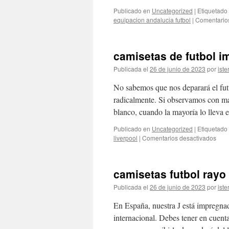
Publicado en
Uncategorized
|
Etiquetado
equipacion andalucia futbol
|
Comentario
camisetas de futbol i
Publicada el
26 de junio de 2023
por
iste
No sabemos que nos deparará el fut
radicalmente. Si observamos con mas
blanco, cuando la mayoría lo lleva 
Publicado en
Uncategorized
|
Etiquetado
en
liverpool
|
Comentarios desactivados
cami
de
futbo
camisetas futbol rayo
imit
Publicada el
26 de junio de 2023
por
iste
En España, nuestra J está impregna
internacional. Debes tener en cuen