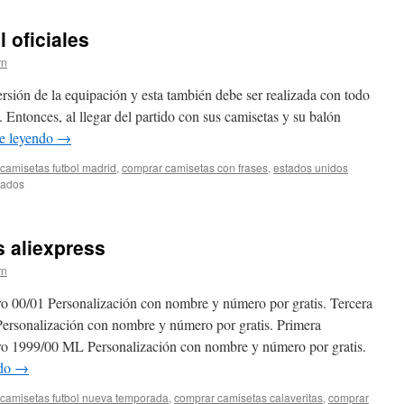
 oficiales
rn
sión de la equipación y esta también debe ser realizada con todo
. Entonces, al llegar del partido con sus camisetas y su balón
e leyendo
→
camisetas futbol madrid
,
comprar camisetas con frases
,
estados unidos
en
vados
equipaciones
de
futbol
s aliexpress
oficiales
rn
o 00/01 Personalización con nombre y número por gratis. Tercera
ersonalización con nombre y número por gratis. Primera
o 1999/00 ML Personalización con nombre y número por gratis.
ndo
→
camisetas futbol nueva temporada
,
comprar camisetas calaveritas
,
comprar