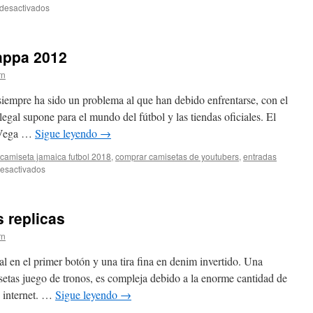
en
desactivados
camisetas
futbol
niños
appa 2012
aliexpress
rn
siempre ha sido un problema al que han debido enfrentarse, con el
legal supone para el mundo del fútbol y las tiendas oficiales. El
 «Vega …
Sigue leyendo
→
camiseta jamaica futbol 2018
,
comprar camisetas de youtubers
,
entradas
en
esactivados
camisetas
de
futbol
s replicas
kappa
2012
rn
l en el primer botón y una tira fina en denim invertido. Una
etas juego de tronos, es compleja debido a la enorme cantidad de
n internet. …
Sigue leyendo
→