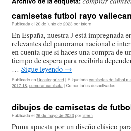
comprar camise
Archivo de la etiqueta:
contenido
camisetas futbol rayo valleca
Publicada el
26 de junio de 2023
por
istern
En España, nuestra J está impregnada e
relevantes del panorama nacional e inte
en cuenta que si haces una compra de u
tiempo de espera para recibirla depende
…
Sigue leyendo
→
Publicado en
Uncategorized
|
Etiquetado
camisetas de futbol m
en
2017 18
,
comprar camiseta
|
Comentarios desactivados
camiset
futbol
rayo
dibujos de camisetas de futbo
vallecan
Publicada el
26 de mayo de 2023
por
istern
Puma apuesta por un diseño clásico para