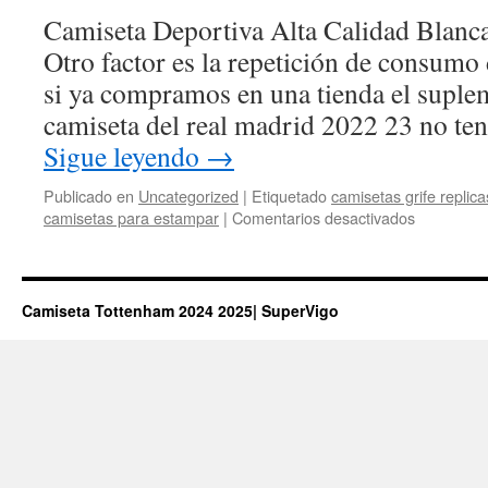
para
Camiseta Deportiva Alta Calidad Blanc
niños
Otro factor es la repetición de consumo 
si ya compramos en una tienda el suple
camiseta del real madrid 2022 23 no t
Sigue leyendo
→
Publicado en
Uncategorized
|
Etiquetado
camisetas grife replica
en
camisetas para estampar
|
Comentarios desactivados
futbol
online
barcelona
Camiseta Tottenham 2024 2025| SuperVigo