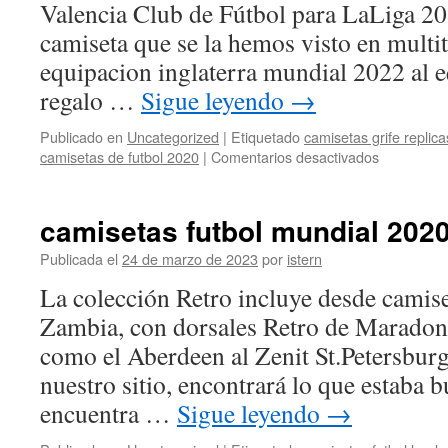
Valencia Club de Fútbol para LaLiga 2
camiseta que se la hemos visto en multi
equipacion inglaterra mundial 2022 al e
regalo …
Sigue leyendo
→
Publicado en
Uncategorized
|
Etiquetado
camisetas grife replica
en
camisetas de futbol 2020
|
Comentarios desactivados
dibujos
de
camisetas
camisetas futbol mundial 202
de
futbol
Publicada el
24 de marzo de 2023
por
istern
para
La colección Retro incluye desde camise
colorear
Zambia, con dorsales Retro de Maradona
como el Aberdeen al Zenit St.Petersbur
nuestro sitio, encontrará lo que estaba b
encuentra …
Sigue leyendo
→