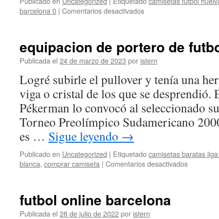
Publicado en
Uncategorized
|
Etiquetado
camisetas futbol huelv
en
barcelona 0
|
Comentarios desactivados
camisetas
futbol
mundial
equipacion de portero de futb
2020
Publicada el
24 de marzo de 2023
por
istern
Logré subirle el pullover y tenía una h
viga o cristal de los que se desprendió.
Pékerman lo convocó al seleccionado su
Torneo Preolímpico Sudamericano 2000
es …
Sigue leyendo
→
Publicado en
Uncategorized
|
Etiquetado
camisetas baratas lig
en
blanca
,
comprar camiseta
|
Comentarios desactivados
equipacio
de
portero
futbol online barcelona
de
futbol
Publicada el
28 de julio de 2022
por
istern