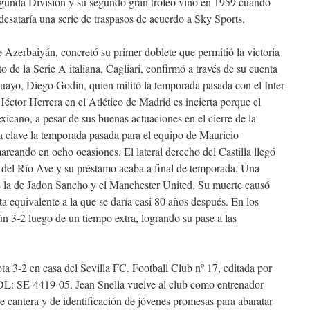
gunda División y su segundo gran trofeo vino en 1959 cuando
sataría una serie de traspasos de acuerdo a Sky Sports.
e Azerbaiyán, concretó su primer doblete que permitió la victoria
o de la Serie A italiana, Cagliari, confirmó a través de su cuenta
uguayo, Diego Godín, quien militó la temporada pasada con el Inter
éctor Herrera en el Atlético de Madrid es incierta porque el
cano, a pesar de sus buenas actuaciones en el cierre de la
a clave la temporada pasada para el equipo de Mauricio
arcando en ocho ocasiones. El lateral derecho del Castilla llegó
 del Río Ave y su préstamo acaba a final de temporada. Una
es la de Jadon Sancho y el Manchester United. Su muerte causó
ta equivalente a la que se daría casi 80 años después. En los
ún 3-2 luego de un tiempo extra, logrando su pase a las
ta 3-2 en casa del Sevilla FC. Football Club nº 17, editada por
DL: SE-4419-05. Jean Snella vuelve al club como entrenador
de cantera y de identificación de jóvenes promesas para abaratar