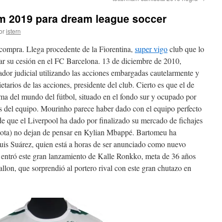
am 2019 para dream league soccer
or
istern
compra. Llega procedente de la Fiorentina,
super vigo
club que lo
ar su cesión en el FC Barcelona. 13 de diciembre de 2010,
rador judicial utilizando las acciones embargadas cautelarmente y
etarios de las acciones, presidente del club. Cierto es que el de
ma del mundo del fútbol, situado en el fondo sur y ocupado por
os del equipo. Mourinho parece haber dado con el equipo perfecto
 de que el Liverpool ha dado por finalizado su mercado de fichajes
Jota) no dejan de pensar en Kylian Mbappé. Bartomeu ha
Luis Suárez, quien está a horas de ser anunciado como nuevo
í entró este gran lanzamiento de Kalle Ronkko, meta de 36 años
llon, que sorprendió al portero rival con este gran chutazo en