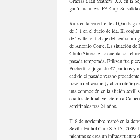
Gracias a Ian Mathew. XX en la Se
ganó una nueva FA Cup. Su salida de
Ruiz en la serie frente al Qarabağ d
de 3-1 en el duelo de ida. El conjunt
de Twitter el fichaje del central ur
de Antonio Conte. La situación de H
Cholo Simeone no cuenta con el mexi
pasada temporada. Eriksen fue piez
Pochettino, jugando 47 partidos y m
cedido el pasado verano procedente
novela del verano (y ahora otoño) 
una conmoción en la afición sevillis
cuartos de final, vencieron a Camer
semifinales tras 24 años.
El 8 de noviembre marcó en la derro
Sevilla Fútbol Club S.A.D., 2009. 
mientras se crea un infraestructura 