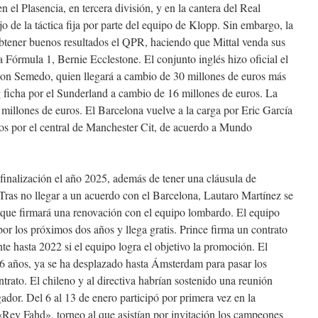
en el Plasencia, en tercera división, y en la cantera del Real
jo de la táctica fija por parte del equipo de Klopp. Sin embargo, la
obtener buenos resultados el QPR, haciendo que Mittal venda sus
 Fórmula 1, Bernie Ecclestone. El conjunto inglés hizo oficial el
lson Semedo, quien llegará a cambio de 30 millones de euros más
 ficha por el Sunderland a cambio de 16 millones de euros. La
 millones de euros. El Barcelona vuelve a la carga por Eric García
os por el central de Manchester Cit, de acuerdo a Mundo
finalización el año 2025, además de tener una cláusula de
 Tras no llegar a un acuerdo con el Barcelona, Lautaro Martínez se
o que firmará una renovación con el equipo lombardo. El equipo
 por los próximos dos años y llega gratis. Prince firma un contrato
e hasta 2022 si el equipo logra el objetivo la promoción. El
26 años, ya se ha desplazado hasta Ámsterdam para pasar los
trato. El chileno y al directiva habrían sostenido una reunión
gador. Del 6 al 13 de enero participó por primera vez en la
Rey Fahd», torneo al que asistían por invitación los campeones