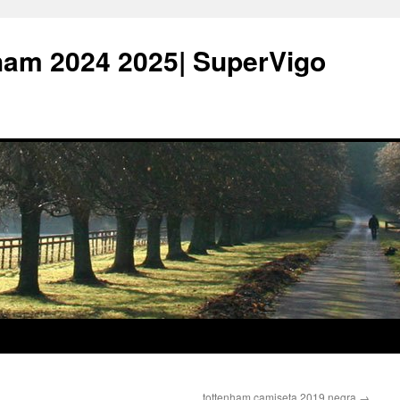
ham 2024 2025| SuperVigo
tottenham camiseta 2019 negra
→