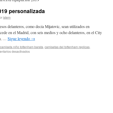
019 personalizada
or
istern
esos delanteros, como decía Mijatovic, sean utilizados en
cede en el Madrid, con seis medios y ocho delanteros, en el City
o), …
Sigue leyendo
→
camiseta niño tottenham barata
,
camisetas del tottenham replicas
,
en
ntarios desactivados
camiseta
tottenham
2019
personalizada