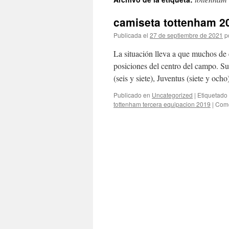
contenido
camiseta tottenham 2
Publicada el
27 de septiembre de 2021
p
La situación lleva a que muchos de 
posiciones del centro del campo. Su
(seis y siete), Juventus (siete y och
Publicado en
Uncategorized
|
Etiquetado
tottenham tercera equipacion 2019
|
Come