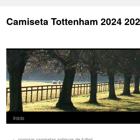
Camiseta Tottenham 2024 202
Saltar
Inicio
al
←
comprar camisetas antiguas de futbol