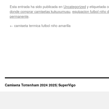
Esta entrada ha sido publicada en
Uncategorized
y etiquetada
donde comprar camisetas kukuxumusu
,
equipacion futbol niño 
permanente
.
←
camiseta termica futbol niño amarilla
Camiseta Tottenham 2024 2025| SuperVigo