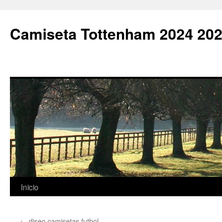
Camiseta Tottenham 2024 202
Saltar
Inicio
al
←
diseo camisetas futbol