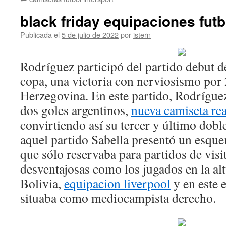
contenido
black friday equipaciones futb
Publicada el
5 de julio de 2022
por
istern
Rodríguez participó del partido debut de
copa, una victoria con nerviosismo por 
Herzegovina. En este partido, Rodríguez
dos goles argentinos,
nueva camiseta re
convirtiendo así su tercer y último dobl
aquel partido Sabella presentó un esqu
que sólo reservaba para partidos de visi
desventajosas como los jugados en la al
Bolivia,
equipacion liverpool
y en este
situaba como mediocampista derecho.