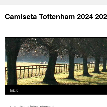
Camiseta Tottenham 2024 202
Saltar
Inicio
al
←
camisetas futbol intersport