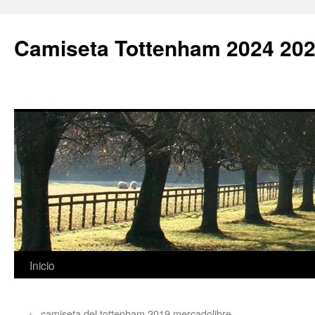
Camiseta Tottenham 2024 202
Saltar
Inicio
al
←
camiseta del tottenham 2019 mercadolibre