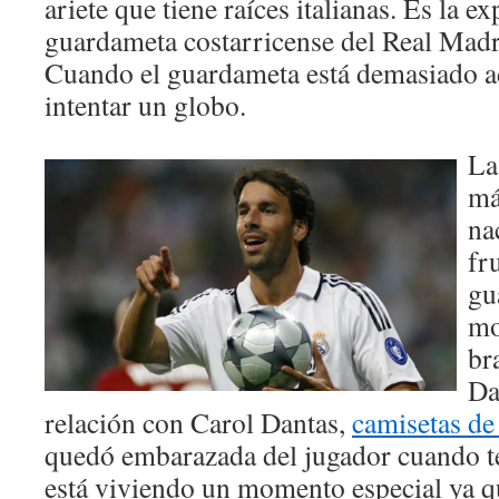
ariete que tiene raíces italianas. Es la e
guardameta costarricense del Real Madr
Cuando el guardameta está demasiado a
intentar un globo.
La
má
na
fr
gu
mo
br
Da
relación con Carol Dantas,
camisetas de 
quedó embarazada del jugador cuando te
está viviendo un momento especial ya q