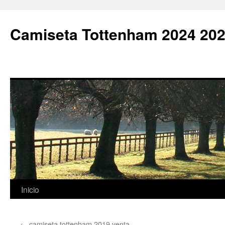
Camiseta Tottenham 2024 202
Saltar
Inicio
al
←
camiseta tottenham 2019 venta