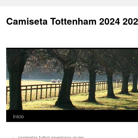
Camiseta Tottenham 2024 202
Saltar
Inicio
al
←
camisetas futbol americano mujer