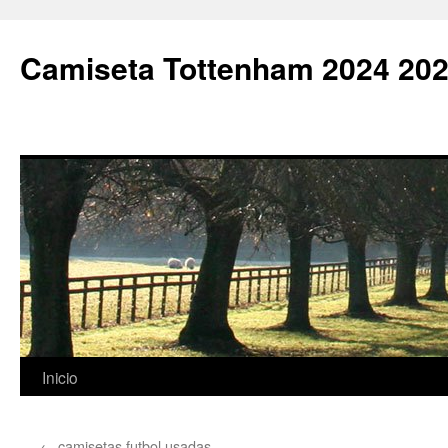
Camiseta Tottenham 2024 202
Saltar
Inicio
al
←
camisetas futbol usadas