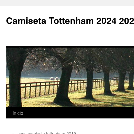
Camiseta Tottenham 2024 202
Saltar
Inicio
al
←
nova camiseta tottenham 2019