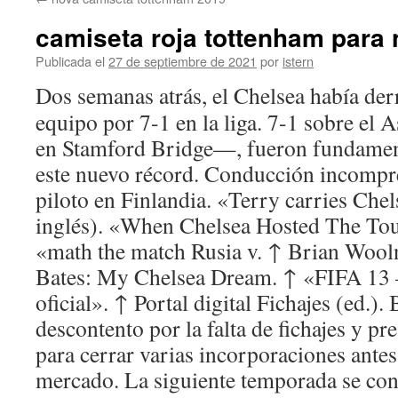
contenido
camiseta roja tottenham para 
Publicada el
27 de septiembre de 2021
por
istern
Dos semanas atrás, el Chelsea había de
equipo por 7-1 en la liga. 7-1 sobre el 
en Stamford Bridge—, fueron fundamen
este nuevo récord. Conducción incompre
piloto en Finlandia. «Terry carries Che
inglés). «When Chelsea Hosted The Tour
«math the match Rusia v. ↑ Brian Woo
Bates: My Chelsea Dream. ↑ «FIFA 13 –
oficial». ↑ Portal digital Fichajes (ed.).
descontento por la falta de fichajes y pre
para cerrar varias incorporaciones antes 
mercado. La siguiente temporada se con