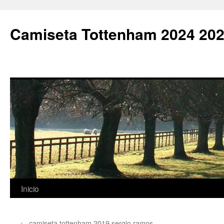
Camiseta Tottenham 2024 202
Saltar
Inicio
al
←
camiseta tottenham 2019 sergio ramos