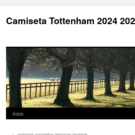
Camiseta Tottenham 2024 202
Saltar
Inicio
al
←
comprar camisetas termicas hombre