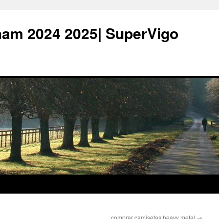
ham 2024 2025| SuperVigo
comprar camisetas heavy metal
→