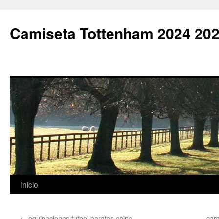
Camiseta Tottenham 2024 202
Saltar
Inicio
al
←
equipaciones futbol baratas china
cam