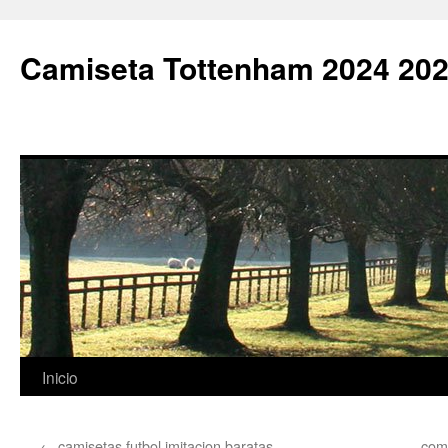
Camiseta Tottenham 2024 202
Saltar
Inicio
al
←
camisetas futbol imitacion baratas
com