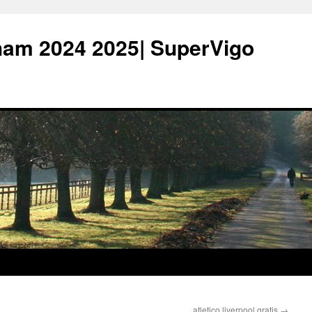
ham 2024 2025| SuperVigo
atletico liverpool gratis
→