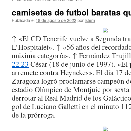
contenido
camisetas de futbol baratas q
Publicada el
18 de agosto de 2022
por
istern
↑ «El CD Tenerife vuelve a Segunda tra
L’Hospitalet». ↑ «56 años del recordado
máxima categoría». ↑ Fernández Trujil
22 23
César (18 de junio de 1997). «El 
arremete contra Heynckes». El día 17 d
Zaragoza logró proclamarse campeón de
estadio Olímpico de Montjuic por sexta v
derrotar al Real Madrid de los Galáctico
gol de Luciano Galletti en el minuto 11
de la prórroga.