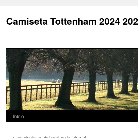
Camiseta Tottenham 2024 202
Saltar
Inicio
al
←
camisetas mais baratas da internet