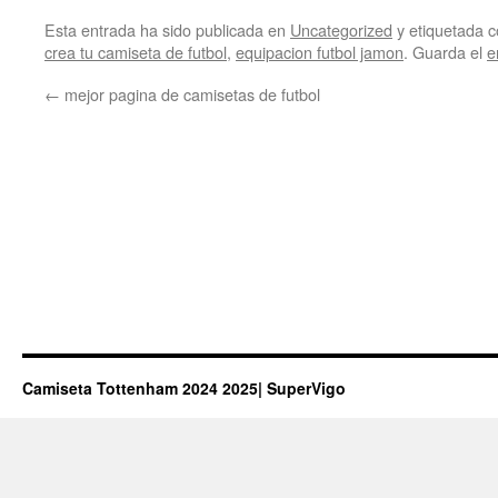
Esta entrada ha sido publicada en
Uncategorized
y etiquetada
crea tu camiseta de futbol
,
equipacion futbol jamon
. Guarda el
e
←
mejor pagina de camisetas de futbol
Camiseta Tottenham 2024 2025| SuperVigo