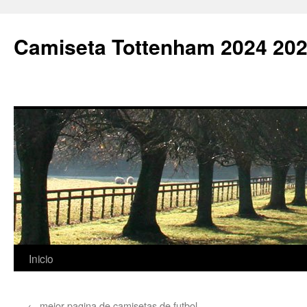
Camiseta Tottenham 2024 202
Saltar
Inicio
al
←
mejor pagina de camisetas de futbol