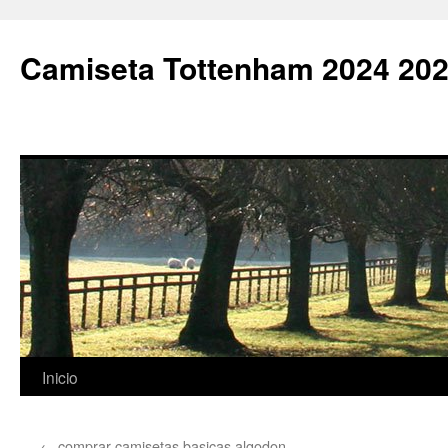
Camiseta Tottenham 2024 202
Saltar
Inicio
al
←
comprar camisetas basicas algodon