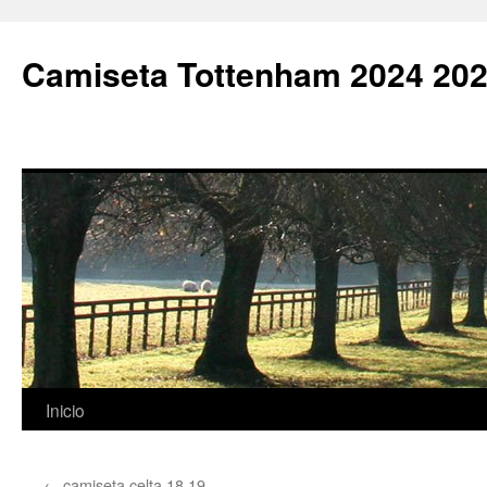
Camiseta Tottenham 2024 202
Saltar
Inicio
al
←
camiseta celta 18 19