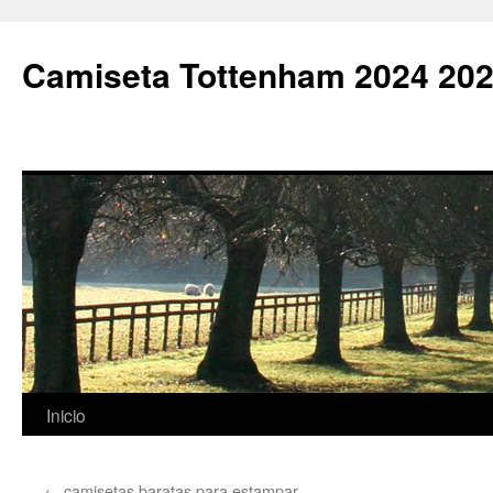
Camiseta Tottenham 2024 202
Saltar
Inicio
al
←
camisetas baratas para estampar