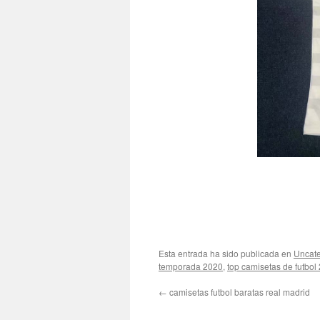
Esta entrada ha sido publicada en
Uncate
temporada 2020
,
top camisetas de futbol
←
camisetas futbol baratas real madrid