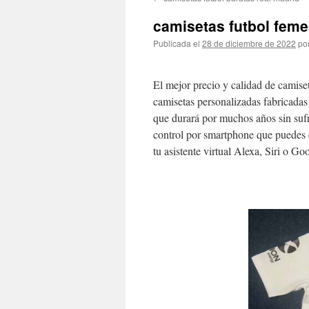
contenido
camisetas futbol fem
Publicada el
28 de diciembre de 2022
po
El mejor precio y calidad de camis
camisetas personalizadas fabricadas
que durará por muchos años sin sufri
control por smartphone que puedes 
tu asistente virtual Alexa, Siri o Go