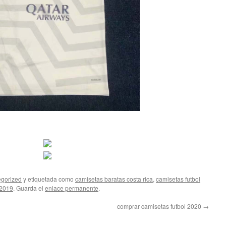
gorized
y etiquetada como
camisetas baratas costa rica
,
camisetas futbol
 2019
. Guarda el
enlace permanente
.
comprar camisetas futbol 2020
→