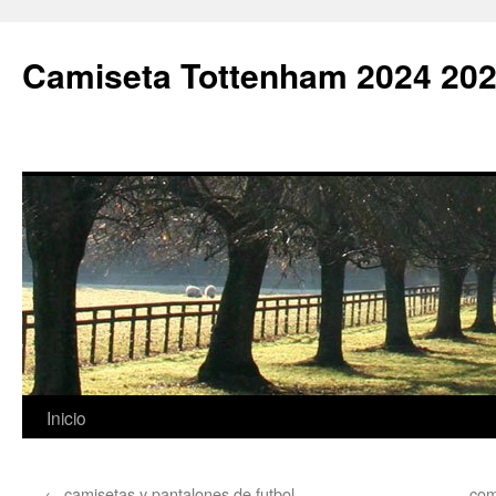
Camiseta Tottenham 2024 202
Saltar
Inicio
al
←
camisetas y pantalones de futbol
com