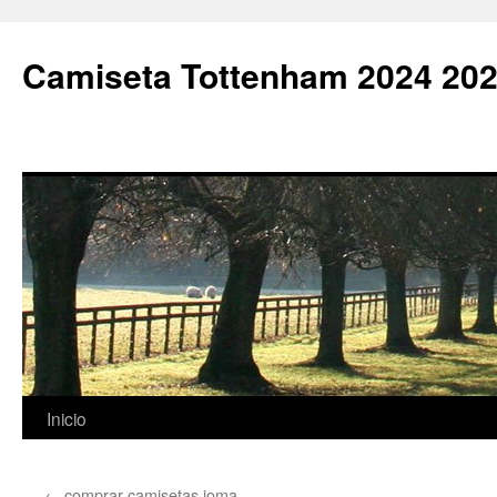
Camiseta Tottenham 2024 202
Saltar
Inicio
al
←
comprar camisetas joma