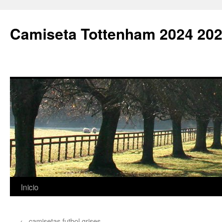
Camiseta Tottenham 2024 202
Saltar
Inicio
al
←
camisetas futbol grises