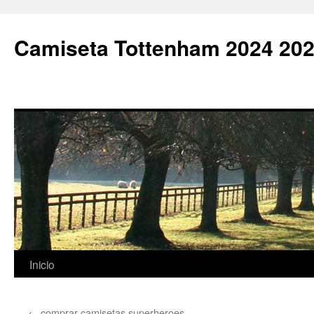
Camiseta Tottenham 2024 202
Saltar
Inicio
al
←
comprar camisetas superheroes