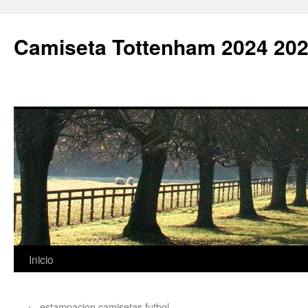
Camiseta Tottenham 2024 202
Saltar
Inicio
al
←
estampacion camisetas futbol