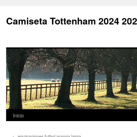
Camiseta Tottenham 2024 202
Saltar
Inicio
al
←
equipaciones futbol manga larga