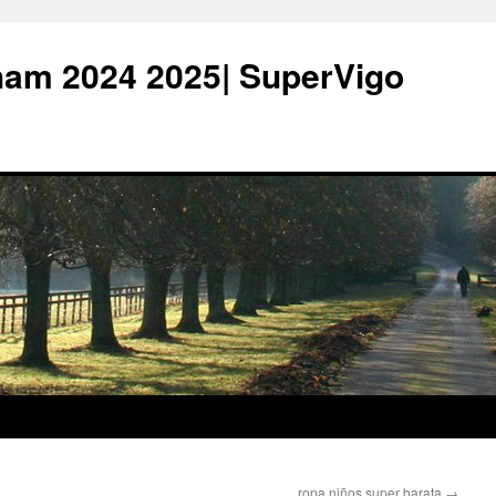
ham 2024 2025| SuperVigo
ropa niños super barata
→