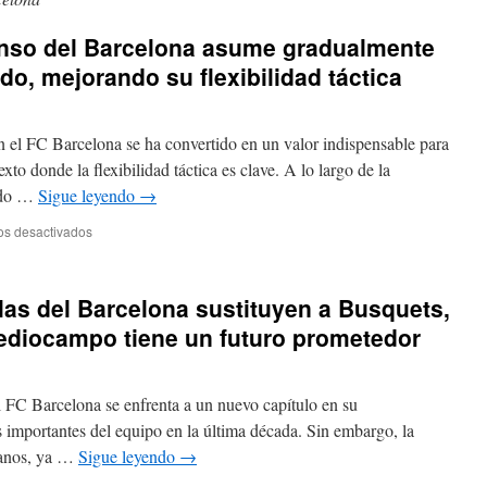
lonso del Barcelona asume gradualmente
erdo, mejorando su flexibilidad táctica
 el FC Barcelona se ha convertido en un valor indispensable para
to donde la flexibilidad táctica es clave. A lo largo de la
 ido …
Sigue leyendo
→
en
os desactivados
El
versátil
Marcus
las del Barcelona sustituyen a Busquets,
Alonso
del
mediocampo tiene un futuro prometedor
Barcelona
asume
gradualmente
l FC Barcelona se enfrenta a un nuevo capítulo en su
el
rol
 importantes del equipo en la última década. Sin embargo, la
de
manos, ya …
Sigue leyendo
→
lateral
izquierdo,