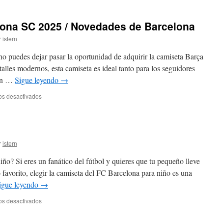
barcelona
2024
lona SC 2025 / Novedades de Barcelona
r
istern
no puedes dejar pasar la oportunidad de adquirir la camiseta Barça
lles modernos, esta camiseta es ideal tanto para los seguidores
can …
Sigue leyendo
→
en
os desactivados
Refuerzos
para
Barcelona
SC
2025
r
istern
/
Novedades
ño? Si eres un fanático del fútbol y quieres que tu pequeño lleve
de
 favorito, elegir la camiseta del FC Barcelona para niño es una
Barcelona
igue leyendo
→
en
os desactivados
camiseta
barça