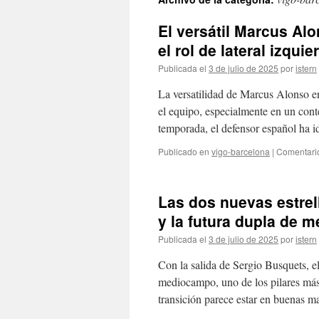
contenido
El versátil Marcus A
el rol de lateral izqui
Publicada el
3 de julio de 2025
por
istern
La versatilidad de Marcus Alonso en
el equipo, especialmente en un contex
temporada, el defensor español ha
Publicado en
vigo-barcelona
|
Comentari
Las dos nuevas estrel
y la futura dupla de 
Publicada el
3 de julio de 2025
por
istern
Con la salida de Sergio Busquets, e
mediocampo, uno de los pilares más
transición parece estar en buenas 