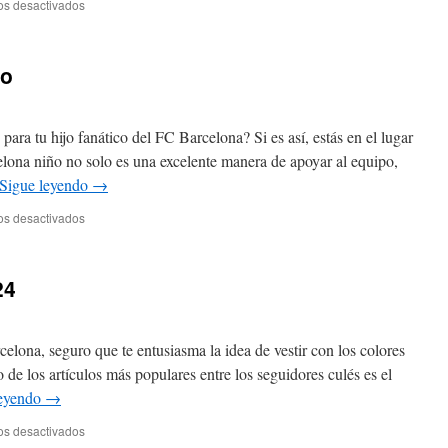
en
os desactivados
mejorando
Las
su
dos
flexibilidad
nuevas
ño
táctica
estrellas
del
Barcelona
sustituyen
para tu hijo fanático del FC Barcelona? Si es así, estás en el lugar
a
lona niño no solo es una excelente manera de apoyar al equipo,
Busquets,
Sigue leyendo
→
y
la
en
os desactivados
futura
chandal
dupla
barcelona
de
niño
mediocampo
24
tiene
un
futuro
prometedor
celona, seguro que te entusiasma la idea de vestir con los colores
o de los artículos más populares entre los seguidores culés es el
leyendo
→
en
os desactivados
chandal