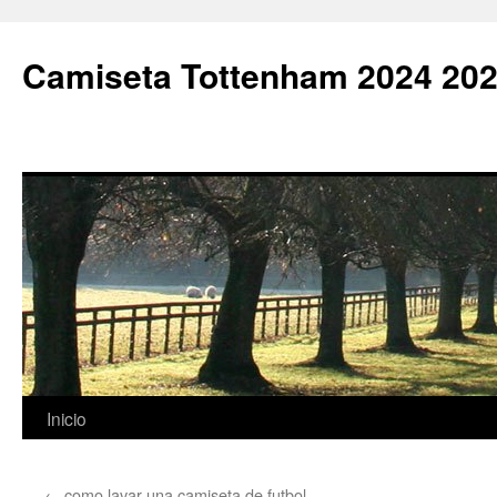
Camiseta Tottenham 2024 202
Saltar
Inicio
al
←
como lavar una camiseta de futbol