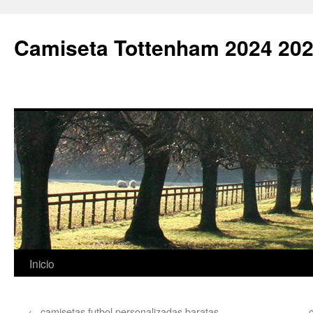
Camiseta Tottenham 2024 202
Saltar
Inicio
al
←
camisetas futbol personalizadas baratas