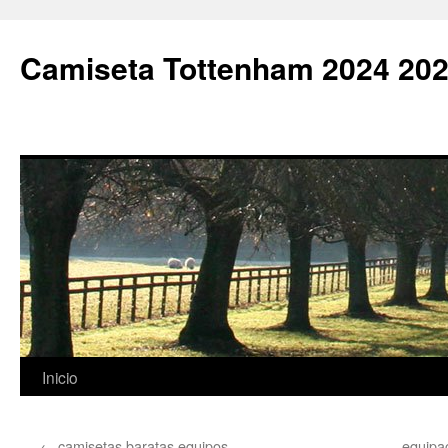
Camiseta Tottenham 2024 202
Saltar
Inicio
al
←
camisetas baratas equipos
equipa