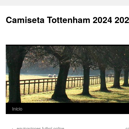
Camiseta Tottenham 2024 202
Saltar
Inicio
al
←
equipaciones futbol online
c