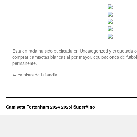
Esta entrada ha sido publicada en
Uncategorized
y etiquetada
comprar camisetas blancas al por mayor
,
equipaciones de futbol
permanente
.
←
camisas de tailandia
Camiseta Tottenham 2024 2025| SuperVigo