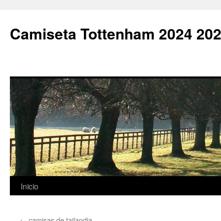
Camiseta Tottenham 2024 202
Saltar
Inicio
al
←
camisas de tailandia