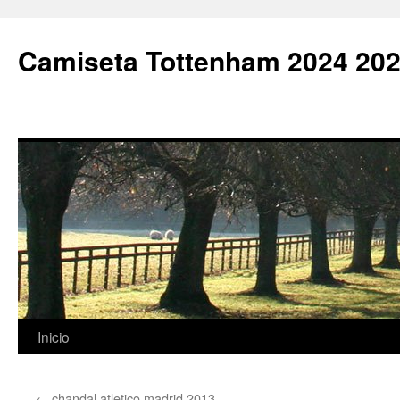
Camiseta Tottenham 2024 202
Saltar
Inicio
al
←
chandal atletico madrid 2013