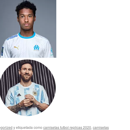
gorized
y etiquetada como
camisetas futbol replicas 2020
,
camisetas