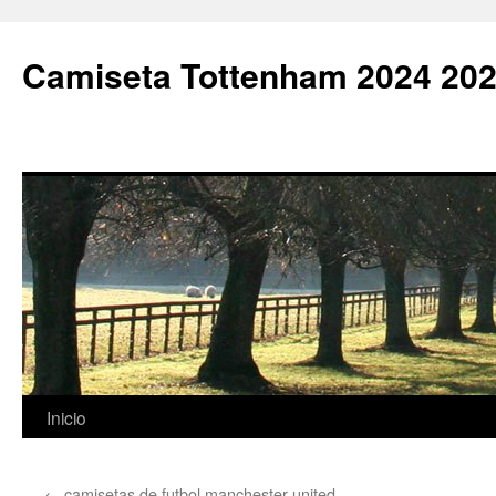
Camiseta Tottenham 2024 202
Saltar
Inicio
al
←
camisetas de futbol manchester united