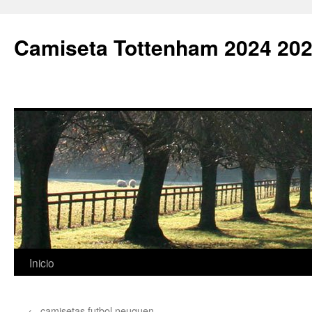
Camiseta Tottenham 2024 202
Saltar
Inicio
al
←
camisetas futbol neuquen