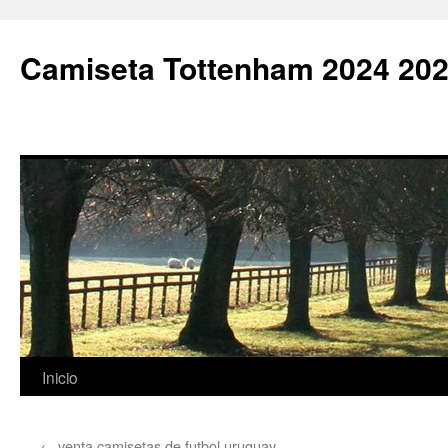
Camiseta Tottenham 2024 202
Saltar
Inicio
al
←
venta camisetas de futbol uruguay