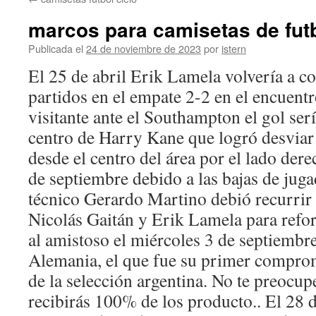
contenido
marcos para camisetas de fut
Publicada el
24 de noviembre de 2023
por
istern
El 25 de abril Erik Lamela volvería a c
partidos en el empate 2-2 en el encuen
visitante ante el Southampton el gol ser
centro de Harry Kane que logró desvia
desde el centro del área por el lado dere
de septiembre debido a las bajas de jugad
técnico Gerardo Martino debió recurrir 
Nicolás Gaitán y Erik Lamela para reforz
al amistoso el miércoles 3 de septiembre
Alemania, el que fue su primer compro
de la selección argentina. No te preocupe
recibirás 100% de los producto.. El 28