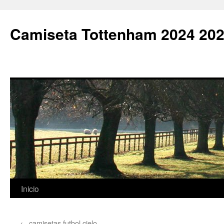
Camiseta Tottenham 2024 202
Saltar
Inicio
al
←
camisetas futbol cielo