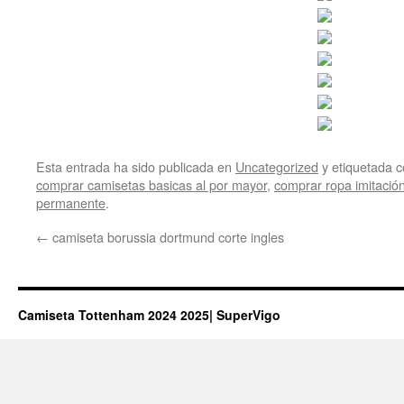
Esta entrada ha sido publicada en
Uncategorized
y etiquetada
comprar camisetas basicas al por mayor
,
comprar ropa imitación
permanente
.
←
camiseta borussia dortmund corte ingles
Camiseta Tottenham 2024 2025| SuperVigo