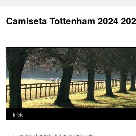
Camiseta Tottenham 2024 202
Saltar
Inicio
al
←
camiseta borussia dortmund corte ingles