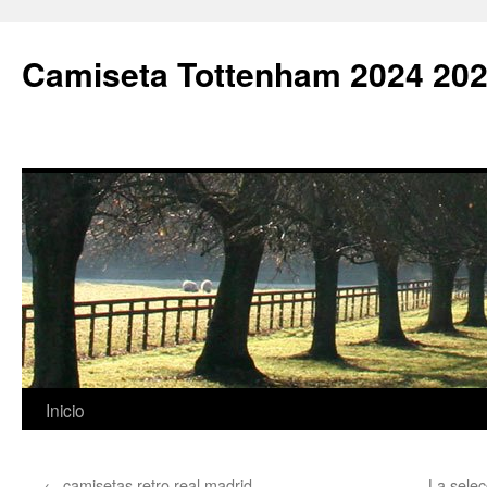
Camiseta Tottenham 2024 202
Saltar
Inicio
al
←
camisetas retro real madrid
La selec