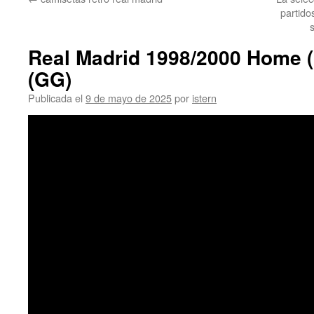
contenido
partido
Real Madrid 1998/2000 Home (
(GG)
Publicada el
9 de mayo de 2025
por
istern