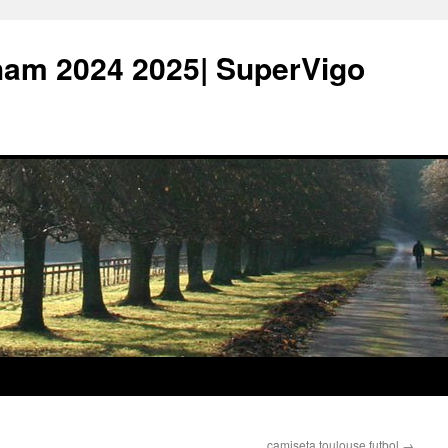
ham 2024 2025| SuperVigo
camiseta toulouse futbol
→