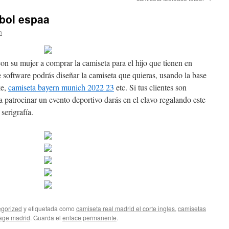
tbol espaa
n
on su mujer a comprar la camiseta para el hijo que tienen en
software podrás diseñar la camiseta que quieras, usando la base
ke,
camiseta bayern munich 2022 23
etc. Si tus clientes son
a patrocinar un evento deportivo darás en el clavo regalando este
serigrafía.
gorized
y etiquetada como
camiseta real madrid el corte ingles
,
camisetas
tage madrid
. Guarda el
enlace permanente
.