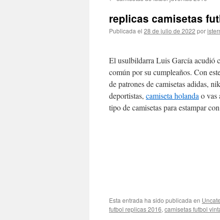
contenido
replicas camisetas fu
Publicada el
28 de julio de 2022
por
ister
El usulbildarra Luis García acudió c
común por su cumpleaños. Con este 
de patrones de camisetas adidas, ni
deportistas,
camiseta holanda
o vas 
tipo de camisetas para estampar con 
Esta entrada ha sido publicada en
Uncate
futbol replicas 2016
,
camisetas futbol vin